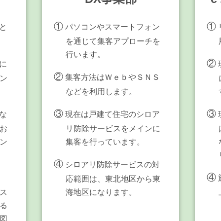
①
①
と
パソコンやスマートフォン
を通じて集客アプローチを
行います。
②
に
②
集客方法はＷｅｂやＳＮＳ
ン
などを利用します。
③
③
な
現在は戸建て住宅のシロア
お
リ防除サービスをメインに
ン
集客を行っています。
④
シロアリ防除サービスの対
④
応範囲は、東北地区から東
ス
海地区になります。
る
図