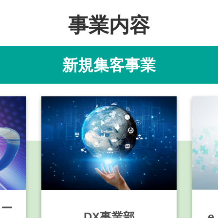
事業内容
新規集客事業
ナー
DX事業部
e