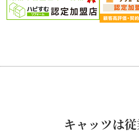
ム
ケ
ア
ド
ク
タ
ー
「キ
ャ
ッ
ツ」
キャッツは従