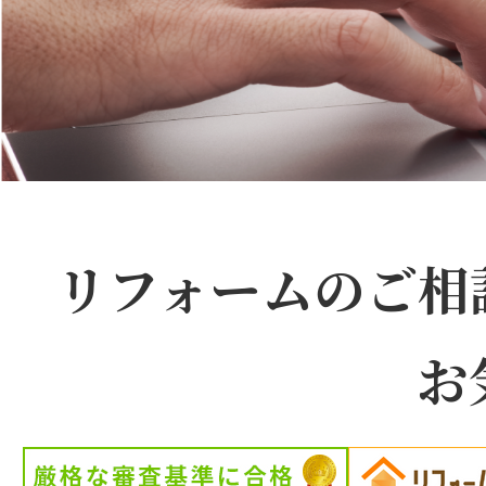
暮
リフォームのご相
ら
し
に
よ
お
り
そ
う
ホ
ー